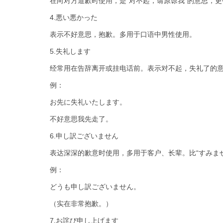
在向对方道歉时使用，是“对不起，请原谅我”的意思，更强调
4.悪い悪かった
表示不好意思，抱歉。多用于口语中男性使用。
5.失礼します
经常用在告辞离开或挂电话前。表示对不起，失礼了的意
例：
お先に失礼いたします。
不好意思我先走了。
6.申し訳ございません
表达深深的歉意时使用，多用于客户、长辈。比“すみません
例：
どうも申し訳ございません。
（实在非常抱歉。）
7.お詫び申し上げます