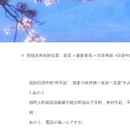
您现在所在的位置：
首页
> 最新资讯 >
日语考级
>日语中
说到日语中的“对不起”，很多小伙伴第一反应一定是“すみ
1.あのう
招呼人时或说话踌躇不能立即说出下文时，有对不起，不
例：
あのう、電話が遠いんですが。