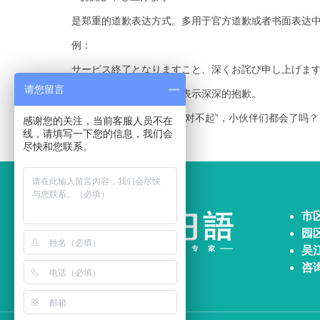
是郑重的道歉表达方式。多用于官方道歉或者书面表达
例：
サービス終了となりますこと、深くお詫び申し上げま
请您留言
关于服务停止一事，我们表示深深的抱歉。
以上内容为日语中的各种“对不起”，小伙伴们都会了吗？
感谢您的关注，当前客服人员不在
线，请填写一下您的信息，我们会
尽快和您联系。
市
园
吴江
咨询