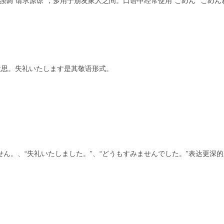
“请求原谅”，多用于朋友家人之间。口语中经常使用“ごめん”“ごめん
思。失礼いたします是其敬语形式。
。、“失礼いたしました。”、“どうもすみませんでした。”表达更深的