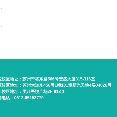
中。
す。
区校区地址：苏州干将东路566号宏盛大厦315-316室
区校区地址：苏州大道东456号1幢101室新光天地4层04026号
校区地址：吴江吾悦广场2F-013-1
电话：0512-65158779