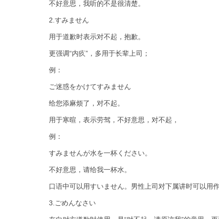
不好意思，我听的不是很清楚。
2.すみません
用于道歉时表示对不起，抱歉。
更强调“内疚”，多用于长辈上司；
例：
ご迷惑をかけてすみません
给您添麻烦了，对不起。
用于寒暄，表示劳驾，不好意思，对不起，
例：
すみませんが水を一杯ください。
不好意思，请给我一杯水。
口语中可以用すいません。男性上司对下属讲时可以用作
3.ごめんなさい