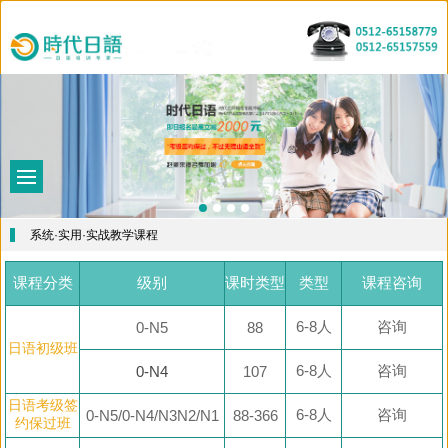
首
页
课
程
教
介
学
师
绍
特
资
最
系统·实用·实战教学课程
色
力
新
五
课程分类
级别
课时类型
类型
课程咨询
量
资
十
关
6-8人
咨询
0-N5
88
讯
音
于
出
日语初级班
图
我
国
6-8人
咨询
0-N4
107
们
留
日语考级签
6-8人
咨询
0-N5/0-N4/N3N2/N1
88-366
约保过班
学