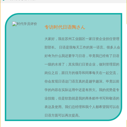
专访时代日语陶さん
大家好，我在苏州工业园区一家日资企业担任管理
部部长。 日语是我每天工作的第一语言。很多人会
好奇为什么我还要学习日语，毕竟我已经有了日语
一级的水准了；其实我们日资企业，做到管理层的
岗位之后，跟日方的领导和同事每天在一起交流，
你会发现日语这门语言真的是越学越深。毕竟以前
学的内容在实际运用中还是有所欠。我的优势是专
业技能，但是软肋就是我的商务邮件书写和敬语的
表达及使用。我们总经理和我个人都希望我可以在
日语方面可以再次提高。