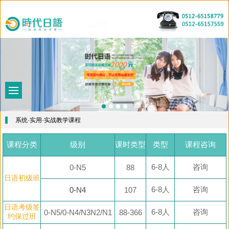
首
页
课
程
教
介
学
师
绍
特
资
最
系统·实用·实战教学课程
色
力
新
五
课程分类
级别
课时类型
类型
课程咨询
量
资
十
关
6-8人
咨询
0-N5
88
讯
音
于
出
日语初级班
图
我
国
6-8人
咨询
0-N4
107
们
留
日语考级签
6-8人
咨询
0-N5/0-N4/N3N2/N1
88-366
约保过班
学