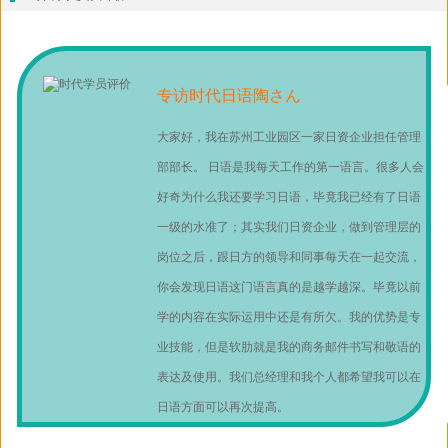
专访时代日语陶さん
大家好，我在苏州工业园区一家日资企业担任管理
部部长。 日语是我每天工作的第一语言。很多人会
好奇为什么我还要学习日语，毕竟我已经有了日语
一级的水准了；其实我们日资企业，做到管理层的
岗位之后，跟日方的领导和同事每天在一起交流，
你会发现日语这门语言真的是越学越深。毕竟以前
学的内容在实际运用中还是有所欠。我的优势是专
业技能，但是软肋就是我的商务邮件书写和敬语的
表达及使用。我们总经理和我个人都希望我可以在
日语方面可以再次提高。