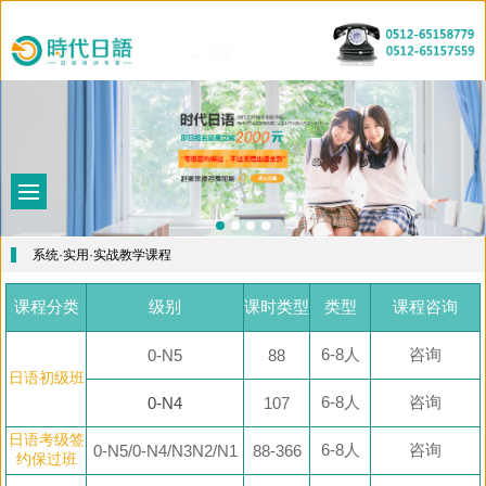
首
页
课
程
教
介
学
师
绍
特
资
最
系统·实用·实战教学课程
色
力
新
五
课程分类
级别
课时类型
类型
课程咨询
量
资
十
关
6-8人
咨询
0-N5
88
讯
音
于
出
日语初级班
图
我
国
6-8人
咨询
0-N4
107
们
留
日语考级签
6-8人
咨询
0-N5/0-N4/N3N2/N1
88-366
约保过班
学