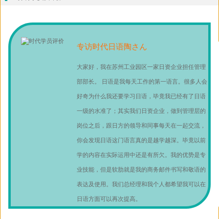
专访时代日语陶さん
大家好，我在苏州工业园区一家日资企业担任管理
部部长。 日语是我每天工作的第一语言。很多人会
好奇为什么我还要学习日语，毕竟我已经有了日语
一级的水准了；其实我们日资企业，做到管理层的
岗位之后，跟日方的领导和同事每天在一起交流，
你会发现日语这门语言真的是越学越深。毕竟以前
学的内容在实际运用中还是有所欠。我的优势是专
业技能，但是软肋就是我的商务邮件书写和敬语的
表达及使用。我们总经理和我个人都希望我可以在
日语方面可以再次提高。